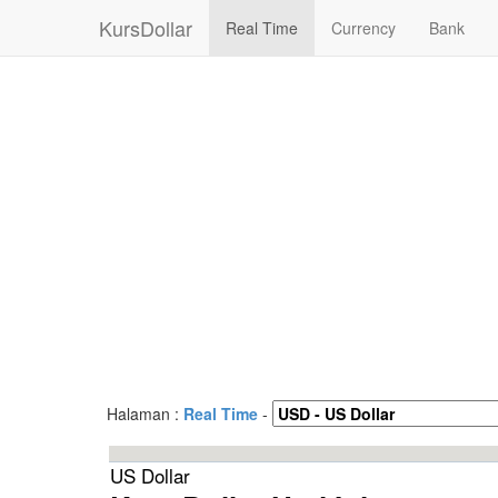
KursDollar
Real Time
Currency
Bank
Halaman :
Real Time
-
US Dollar