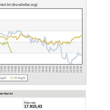
ari Ini (KursDollar.org)
12:30
19:00
12:00
18:30
18:00
17:30
17:00
23:30
16:30
23:00
16:00
22:30
15:30
22:00
15:00
21:30
14:30
21:00
14:00
20:30
13:30
20:00
13:00
19:30
Aug26
07 Aug26
ar Hari Ini
Rata-rata
17.915,43