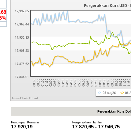
Pergerakkan Kurs USD - H
17,992.05
,68
5
%
17,962.44
17,932.83
17,903.23
17,873.62
17,844.01
06:00
05:30
05:00
11:30
04:30
11:00
04:00
10:30
03:30
10:00
03:00
09:30
09:00
02:30
08:30
02:00
08:00
01:30
01:00
07:30
00:30
07:00
00:00
06:30
05 Aug26
06 
FusionCharts XT Trial
Pergerakkan Kurs Doll
Penutupan Kemarin
Pergerakkan Hari Ini
17.920,19
17.870,65 - 17.946,75