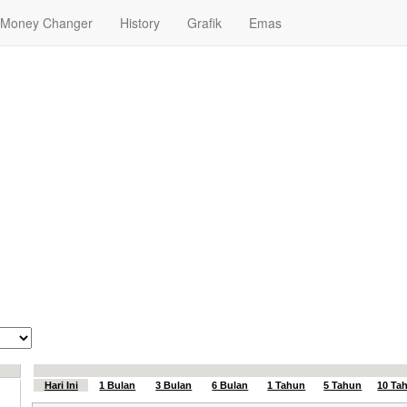
Money Changer
History
Grafik
Emas
Hari Ini
1 Bulan
3 Bulan
6 Bulan
1 Tahun
5 Tahun
10 Ta